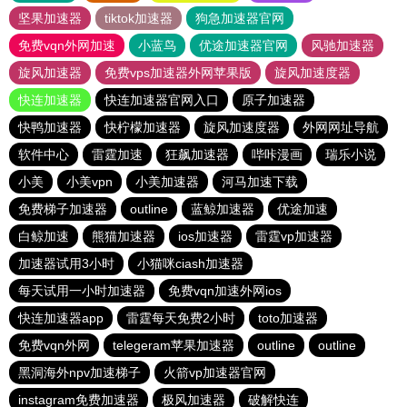
坚果加速器
tiktok加速器
狗急加速器官网
免费vqn外网加速
小蓝鸟
优途加速器官网
风驰加速器
旋风加速器
免费vps加速器外网苹果版
旋风加速度器
快连加速器
快连加速器官网入口
原子加速器
快鸭加速器
快柠檬加速器
旋风加速度器
外网网址导航
软件中心
雷霆加速
狂飙加速器
哔咔漫画
瑞乐小说
小美
小美vpn
小美加速器
河马加速下载
免费梯子加速器
outline
蓝鲸加速器
优途加速
白鲸加速
熊猫加速器
ios加速器
雷霆vp加速器
加速器试用3小时
小猫咪ciash加速器
每天试用一小时加速器
免费vqn加速外网ios
快连加速器app
雷霆每天免费2小时
toto加速器
免费vqn外网
telegeram苹果加速器
outline
outline
黑洞海外npv加速梯子
火箭vp加速器官网
instagram免费加速器
极风加速器
破解快连