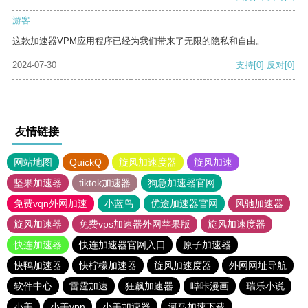
游客
这款加速器VPM应用程序已经为我们带来了无限的隐私和自由。
2024-07-30
支持
[0]
反对
[0]
友情链接
网站地图
QuickQ
旋风加速度器
旋风加速
坚果加速器
tiktok加速器
狗急加速器官网
免费vqn外网加速
小蓝鸟
优途加速器官网
风驰加速器
旋风加速器
免费vps加速器外网苹果版
旋风加速度器
快连加速器
快连加速器官网入口
原子加速器
快鸭加速器
快柠檬加速器
旋风加速度器
外网网址导航
软件中心
雷霆加速
狂飙加速器
哔咔漫画
瑞乐小说
小美
小美vpn
小美加速器
河马加速下载