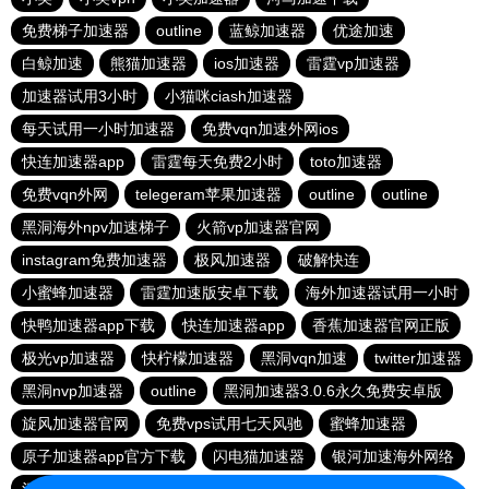
免费梯子加速器
outline
蓝鲸加速器
优途加速
白鲸加速
熊猫加速器
ios加速器
雷霆vp加速器
加速器试用3小时
小猫咪ciash加速器
每天试用一小时加速器
免费vqn加速外网ios
快连加速器app
雷霆每天免费2小时
toto加速器
免费vqn外网
telegeram苹果加速器
outline
outline
黑洞海外npv加速梯子
火箭vp加速器官网
instagram免费加速器
极风加速器
破解快连
小蜜蜂加速器
雷霆加速版安卓下载
海外加速器试用一小时
快鸭加速器app下载
快连加速器app
香蕉加速器官网正版
极光vp加速器
快柠檬加速器
黑洞vqn加速
twitter加速器
黑洞nvp加速器
outline
黑洞加速器3.0.6永久免费安卓版
旋风加速器官网
免费vps试用七天风驰
蜜蜂加速器
原子加速器app官方下载
闪电猫加速器
银河加速海外网络