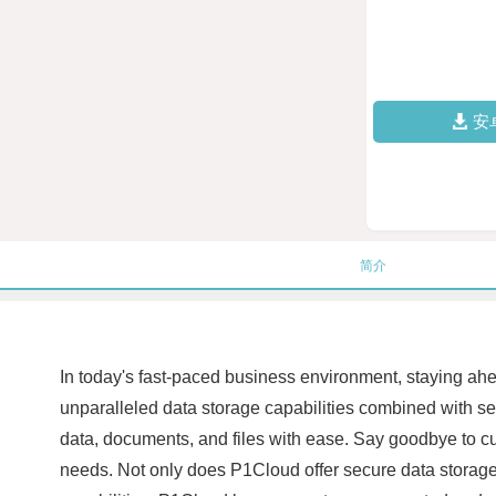
安
简介
In today's fast-paced business environment, staying ahe
unparalleled data storage capabilities combined with s
data, documents, and files with ease. Say goodbye to cu
needs. Not only does P1Cloud offer secure data storage