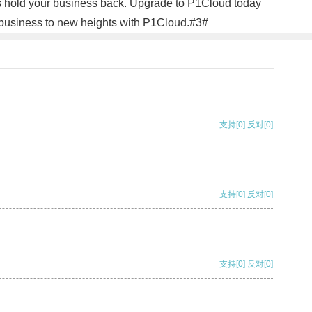
ns hold your business back. Upgrade to P1Cloud today
ur business to new heights with P1Cloud.#3#
支持
[0]
反对
[0]
支持
[0]
反对
[0]
支持
[0]
反对
[0]