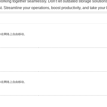
rking together seamlessly. Don't let outdated storage solutio
st. Streamline your operations, boost productivity, and take yo
你在网络上自由移动。
你在网络上自由移动。