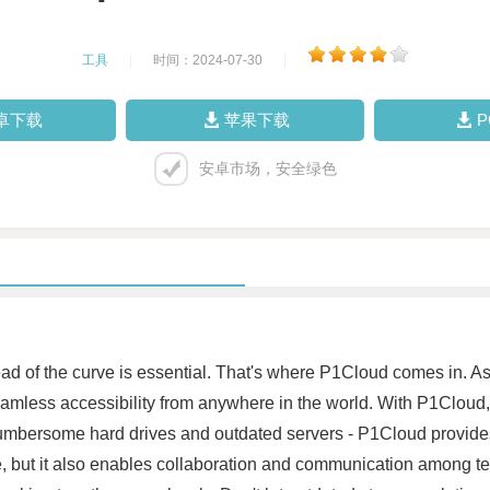
工具
|
时间：2024-07-30
|
卓下载
苹果下载
安卓市场，安全绿色
ad of the curve is essential. That's where P1Cloud comes in. As
eamless accessibility from anywhere in the world. With P1Cloud
mbersome hard drives and outdated servers - P1Cloud provides a 
, but it also enables collaboration and communication among t