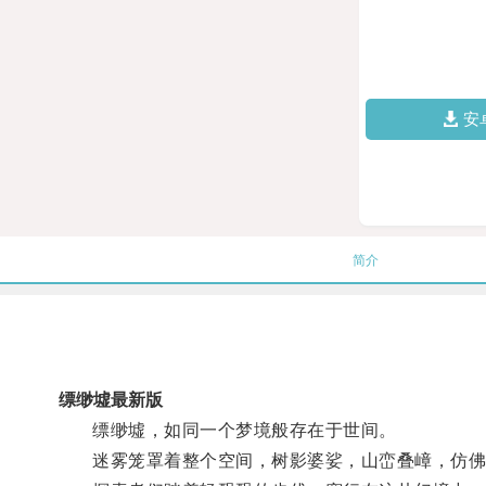
安
简介
缥缈墟最新版
缥缈墟，如同一个梦境般存在于世间。
迷雾笼罩着整个空间，树影婆娑，山峦叠嶂，仿佛