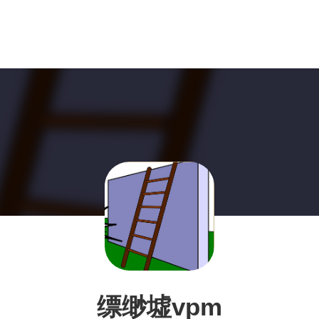
缥缈墟vpm