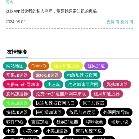
游客
这款app就像我的私人导师，带领我探索知识的奥秘。
2024-08-02
支持
[0]
反对
[0]
友情链接
网站地图
QuickQ
旋风加速度器
旋风加速
坚果加速器
tiktok加速器
狗急加速器官网
免费vqn外网加速
小蓝鸟
优途加速器官网
风驰加速器
旋风加速器
免费vps加速器外网苹果版
旋风加速度器
快连加速器
快连加速器官网入口
原子加速器
快鸭加速器
快柠檬加速器
旋风加速度器
外网网址导航
软件中心
雷霆加速
狂飙加速器
哔咔漫画
瑞乐小说
小美
小美vpn
小美加速器
河马加速下载