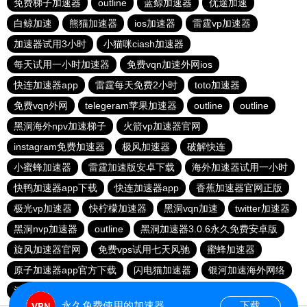
免费梯子加速器
outline
蓝鲸加速器
优途加速
白鲸加速
熊猫加速器
ios加速器
雷霆vp加速器
加速器试用3小时
小猫咪ciash加速器
每天试用一小时加速器
免费vqn加速外网ios
快连加速器app
雷霆每天免费2小时
toto加速器
免费vqn外网
telegeram苹果加速器
outline
outline
黑洞海外npv加速梯子
火箭vp加速器官网
instagram免费加速器
极风加速器
破解快连
小蜜蜂加速器
雷霆加速版安卓下载
海外加速器试用一小时
快鸭加速器app下载
快连加速器app
香蕉加速器官网正版
极光vp加速器
快柠檬加速器
黑洞vqn加速
twitter加速器
黑洞nvp加速器
outline
黑洞加速器3.0.6永久免费安卓版
旋风加速器官网
免费vps试用七天风驰
蜜蜂加速器
原子加速器app官方下载
闪电猫加速器
银河加速海外网络
河马加速官网
快鸭加速器官网
落地机
雷霆加器速
永久免费使用的加速器
下载