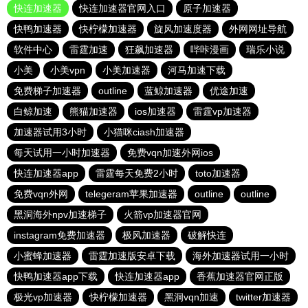
快连加速器
快连加速器官网入口
原子加速器
快鸭加速器
快柠檬加速器
旋风加速度器
外网网址导航
软件中心
雷霆加速
狂飙加速器
哔咔漫画
瑞乐小说
小美
小美vpn
小美加速器
河马加速下载
免费梯子加速器
outline
蓝鲸加速器
优途加速
白鲸加速
熊猫加速器
ios加速器
雷霆vp加速器
加速器试用3小时
小猫咪ciash加速器
每天试用一小时加速器
免费vqn加速外网ios
快连加速器app
雷霆每天免费2小时
toto加速器
免费vqn外网
telegeram苹果加速器
outline
outline
黑洞海外npv加速梯子
火箭vp加速器官网
instagram免费加速器
极风加速器
破解快连
小蜜蜂加速器
雷霆加速版安卓下载
海外加速器试用一小时
快鸭加速器app下载
快连加速器app
香蕉加速器官网正版
极光vp加速器
快柠檬加速器
黑洞vqn加速
twitter加速器