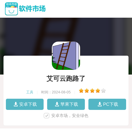
艾可云跑路了
工具
|
时间：2024-08-05
|
安卓下载
苹果下载
PC下载
安卓市场，安全绿色