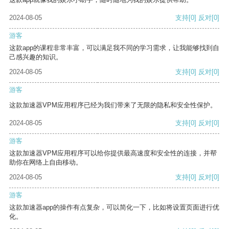
2024-08-05
支持
[0]
反对
[0]
游客
这款app的课程非常丰富，可以满足我不同的学习需求，让我能够找到自
己感兴趣的知识。
2024-08-05
支持
[0]
反对
[0]
游客
这款加速器VPM应用程序已经为我们带来了无限的隐私和安全性保护。
2024-08-05
支持
[0]
反对
[0]
游客
这款加速器VPM应用程序可以给你提供最高速度和安全性的连接，并帮
助你在网络上自由移动。
2024-08-05
支持
[0]
反对
[0]
游客
这款加速器app的操作有点复杂，可以简化一下，比如将设置页面进行优
化。