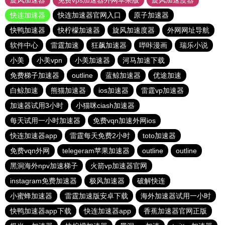
旋风加速器
免费vps加速器外网苹果版
旋风加速度器
快连加速器
快连加速器官网入口
原子加速器
快鸭加速器
快柠檬加速器
旋风加速度器
外网网址导航
软件中心
雷霆加速
狂飙加速器
哔咔漫画
瑞乐小说
小美
小美vpn
小美加速器
河马加速下载
免费梯子加速器
outline
蓝鲸加速器
优途加速
白鲸加速
熊猫加速器
ios加速器
雷霆vp加速器
加速器试用3小时
小猫咪ciash加速器
每天试用一小时加速器
免费vqn加速外网ios
快连加速器app
雷霆每天免费2小时
toto加速器
免费vqn外网
telegeram苹果加速器
outline
outline
黑洞海外npv加速梯子
火箭vp加速器官网
instagram免费加速器
极风加速器
破解快连
小蜜蜂加速器
雷霆加速版安卓下载
海外加速器试用一小时
快鸭加速器app下载
快连加速器app
香蕉加速器官网正版