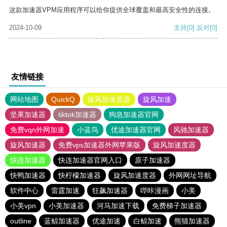
这款加速器VPM应用程序可以给你提供全球覆盖和最高安全性的连接。
2024-10-09
支持
[0]
反对
[0]
友情链接
网站地图
QuickQ
旋风加速度器
旋风加速
坚果加速器
tiktok加速器
狗急加速器官网
免费vqn外网加速
小蓝鸟
优途加速器官网
风驰加速器
旋风加速器
免费vps加速器外网苹果版
旋风加速度器
快连加速器
快连加速器官网入口
原子加速器
快鸭加速器
快柠檬加速器
旋风加速度器
外网网址导航
软件中心
雷霆加速
狂飙加速器
哔咔漫画
小美
小美vpn
小美加速器
河马加速下载
免费梯子加速器
outline
蓝鲸加速器
优途加速
白鲸加速
熊猫加速器