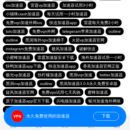
ios加速器
雷霆vp加速器
加速器试用3小时
小猫咪ciash加速器
每天试用一小时加速器
免费vqn加速外网ios
快连加速器app
雷霆每天免费2小时
toto加速器
免费vqn外网
telegeram苹果加速器
outline
outline
黑洞海外npv加速梯子
火箭vp加速器官网
instagram免费加速器
极风加速器
破解快连
小蜜蜂加速器
雷霆加速版安卓下载
海外加速器试用一小时
快鸭加速器app下载
快连加速器app
香蕉加速器官网正版
极光vp加速器
快柠檬加速器
黑洞vqn加速
twitter加速器
黑洞nvp加速器
outline
黑洞加速器3.0.6永久免费安卓版
旋风加速器官网
免费vps试用七天风驰
蜜蜂加速器
原子加速器app官方下载
闪电猫加速器
银河加速海外网络
河马加速官网
快鸭加速器官网
落地机
雷霆加器速
永久免费使用的加速器
下载
0.022845s
首页
安卓
苹果
排行
推荐