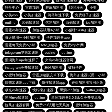
快鸭加速器
快柠檬加速器
旋风加速度器
外网网址导航
软件中心
雷霆加速
狂飙加速器
哔咔漫画
小美
小美vpn
小美加速器
河马加速下载
免费梯子加速器
outline
蓝鲸加速器
优途加速
白鲸加速
ios加速器
雷霆vp加速器
加速器试用3小时
小猫咪ciash加速器
每天试用一小时加速器
快连加速器app
雷霆每天免费2小时
toto加速器
免费vqn外网
telegeram苹果加速器
outline
outline
黑洞海外npv加速梯子
火箭vp加速器官网
instagram免费加速器
极风加速器
破解快连
小蜜蜂加速器
雷霆加速版安卓下载
海外加速器试用一小时
快鸭加速器app下载
快连加速器app
香蕉加速器官网正版
极光vp加速器
快柠檬加速器
黑洞vqn加速
twitter加速器
黑洞nvp加速器
outline
黑洞加速器3.0.6永久免费安卓版
旋风加速器官网
免费vps试用七天风驰
蜜蜂加速器