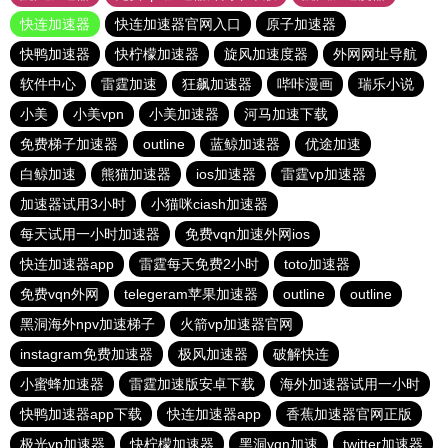
快连加速器
快连加速器官网入口
原子加速器
快鸭加速器
快柠檬加速器
旋风加速度器
外网网址导航
软件中心
雷霆加速
狂飙加速器
哔咔漫画
瑞乐小说
小美
小美vpn
小美加速器
河马加速下载
免费梯子加速器
outline
蓝鲸加速器
优途加速
白鲸加速
熊猫加速器
ios加速器
雷霆vp加速器
加速器试用3小时
小猫咪ciash加速器
每天试用一小时加速器
免费vqn加速外网ios
快连加速器app
雷霆每天免费2小时
toto加速器
免费vqn外网
telegeram苹果加速器
outline
outline
黑洞海外npv加速梯子
火箭vp加速器官网
instagram免费加速器
极风加速器
破解快连
小蜜蜂加速器
雷霆加速版安卓下载
海外加速器试用一小时
快鸭加速器app下载
快连加速器app
香蕉加速器官网正版
极光vp加速器
快柠檬加速器
黑洞vqn加速
twitter加速器