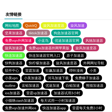
友情链接
网站地图
QuickQ
旋风加速度器
旋风加速
坚果加速器
tiktok加速器
狗急加速器官网
免费vqn外网加速
小蓝鸟
优途加速器官网
风驰加速器
旋风加速器
免费vps加速器外网苹果版
旋风加速度器
快连加速器
快连加速器官网入口
原子加速器
快鸭加速器
快柠檬加速器
旋风加速度器
外网网址导航
软件中心
雷霆加速
狂飙加速器
哔咔漫画
小美
小美vpn
小美加速器
河马加速下载
免费梯子加速器
outline
蓝鲸加速器
优途加速
白鲸加速
熊猫加速器
ios加速器
雷霆vp加速器
加速器试用3小时
小猫咪ciash加速器
每天试用一小时加速器
免费vqn加速外网ios
快连加速器app
雷霆每天免费2小时